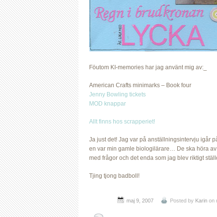
Föutom KI-memories har jag använt mig av:_
American Crafts minimarks – Book four
Jenny Bowling tickets
MOD knappar
Allt finns hos scrapperiet!
Ja just det! Jag var på anställningsintervju igår 
en var min gamle biologilärare… De ska höra av s
med frågor och det enda som jag blev riktigt ställd 
Tjing tjong badboll!
maj 9, 2007
Posted by
Karin
on 