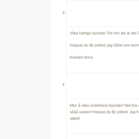
Vilka härliga layouter. För min del är det 
Hoppas du får jobbet, jag håller enn tum
Kramen Anna
Men å vilka underbara layouter! Vad bra at
sååå vacker! Hoppas du får jobbet. Jag hå
ställd!