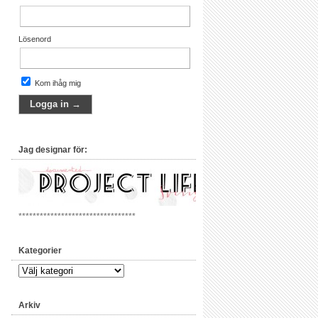
Lösenord
Kom ihåg mig
Jag designar för:
*********************************
Kategorier
Arkiv