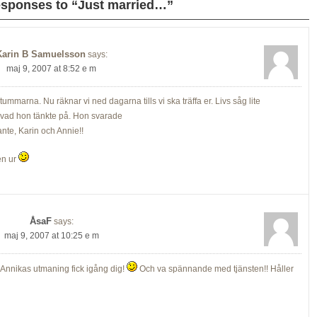
esponses to “Just married…”
Karin B Samuelsson
says:
maj 9, 2007 at 8:52 e m
 tummarna. Nu räknar vi ned dagarna tills vi ska träffa er. Livs såg lite
vad hon tänkte på. Hon svarade
ante, Karin och Annie!!
men ur
ÅsaF
says:
maj 9, 2007 at 10:25 e m
 Annikas utmaning fick igång dig!
Och va spännande med tjänsten!! Håller