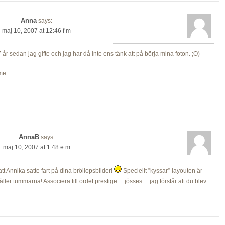
Anna
says:
maj 10, 2007 at 12:46 f m
7 år sedan jag gifte och jag har då inte ens tänk att på börja mina foton. ;O)
me.
AnnaB
says:
maj 10, 2007 at 1:48 e m
t Annika satte fart på dina bröllopsbilder!
Speciellt ”kyssar”-layouten är
ller tummarna! Associera till ordet prestige… jösses… jag förstår att du blev