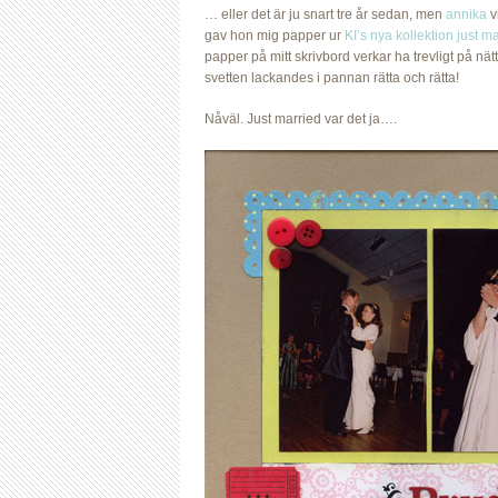
… eller det är ju snart tre år sedan, men
annika
v
gav hon mig papper ur
KI’s nya kollektion just m
papper på mitt skrivbord verkar ha trevligt på nä
svetten lackandes i pannan rätta och rätta!
Nåväl. Just married var det ja….