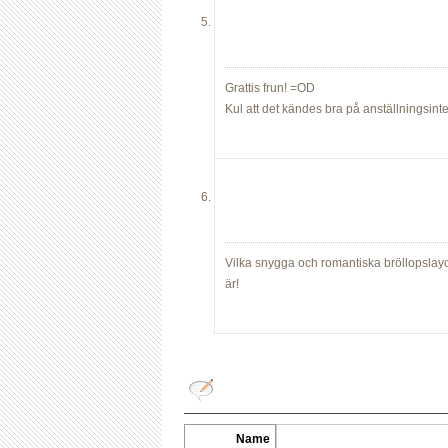
Grattis frun! =OD
Kul att det kändes bra på anställningsinte
Vilka snygga och romantiska bröllopslayou
är!
Name