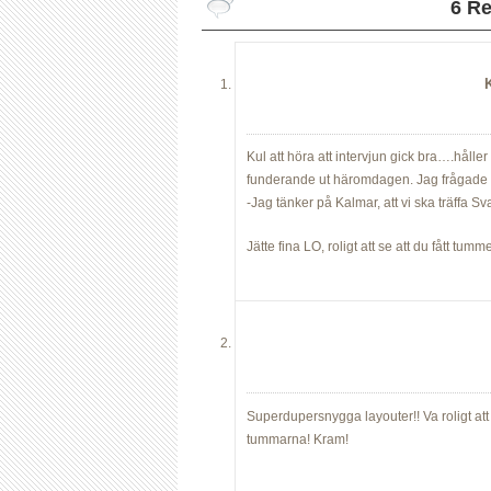
6 R
Kul att höra att intervjun gick bra….håller
funderande ut häromdagen. Jag frågade 
-Jag tänker på Kalmar, att vi ska träffa Sv
Jätte fina LO, roligt att se att du fått tum
Superdupersnygga layouter!! Va roligt att
tummarna! Kram!