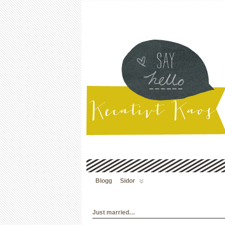
Blogg
Sidor
Just married…