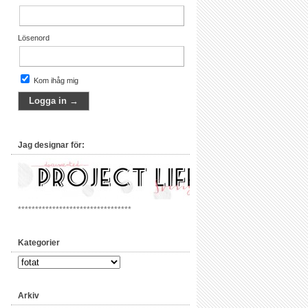
Lösenord
Kom ihåg mig
Jag designar för:
*********************************
Kategorier
Arkiv