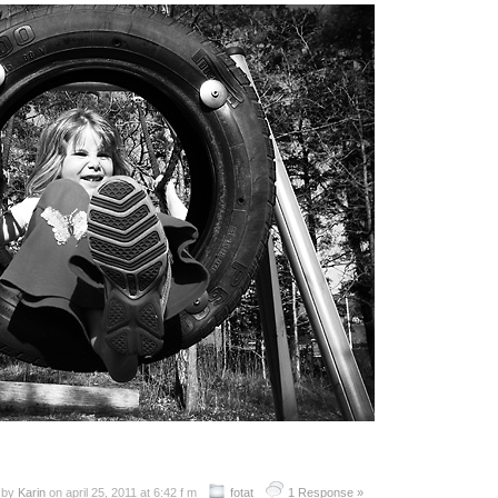
 by
Karin
on april 25, 2011 at 6:42 f m
fotat
1 Response »