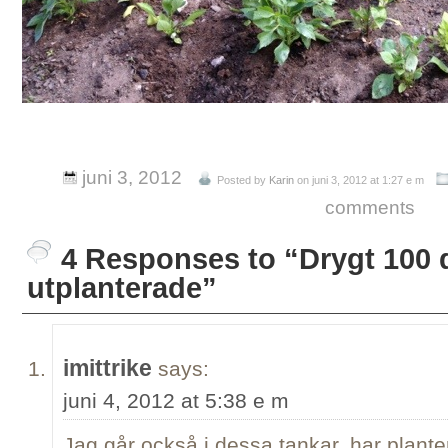
juni 3, 2012
Posted by
Karin
on juni 3, 2012 at 1:27 e m
comments
4 Responses to “Drygt 100 
utplanterade”
imittrike
says:
juni 4, 2012 at 5:38 e m
Jag går också i dessa tankar..har planter