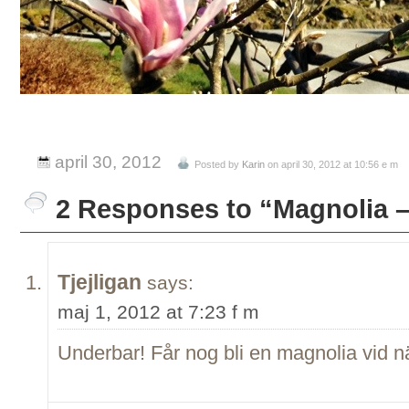
april 30, 2012
Posted by
Karin
on april 30, 2012 at 10:56 e m
2 Responses to “Magnolia 
Tjejligan
says:
maj 1, 2012 at 7:23 f m
Underbar! Får nog bli en magnolia vid 