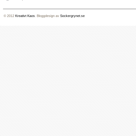
© 2012
Kreativt Kaos
. Bloggdesign av
Sockergrynet.se